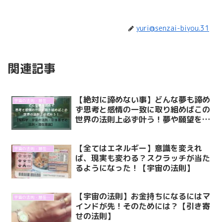
yuri@senzai-biyou.31
関連記事
【絶対に諦めない事】どんな夢も諦め
宇宙の法則・潜在意識
ず思考と感情の一致に取り組めばこの
世界の法則上必ず叶う！夢や願望を現
実化（物質化）するために必要なわか
りやすいステップ【脳科学・宇宙の法
【全てはエネルギー】意識を変えれ
則・引き寄せの法則・潜在意識】
宇宙の法則・潜在意識
ば、現実も変わる？スクラッチが当た
るようになった！【宇宙の法則】
【宇宙の法則】お金持ちになるにはマ
宇宙の法則・潜在意識
インドが先！そのためには？【引き寄
せの法則】