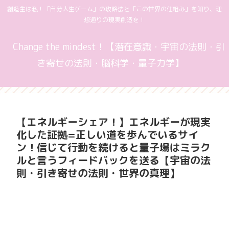
創造主は私！「自分人生ゲーム」の攻略法と「この世界の仕組み」を知り、理
想通りの現実創造を！
Change the mindest！【潜在意識・宇宙の法則・引
き寄せの法則・脳科学・量子力学】
【エネルギーシェア！】エネルギーが現実
化した証拠=正しい道を歩んでいるサイ
ン！信じて行動を続けると量子場はミラク
ルと言うフィードバックを送る【宇宙の法
則・引き寄せの法則・世界の真理】