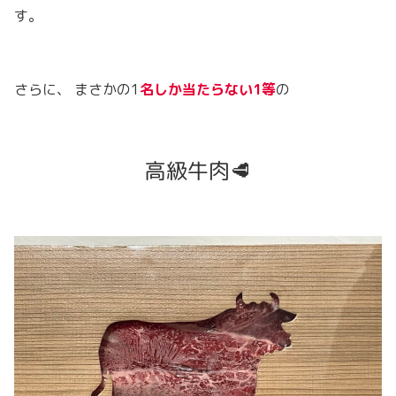
す。
さらに、 まさかの1
名しか当たらない1等
の
高級牛肉🥩