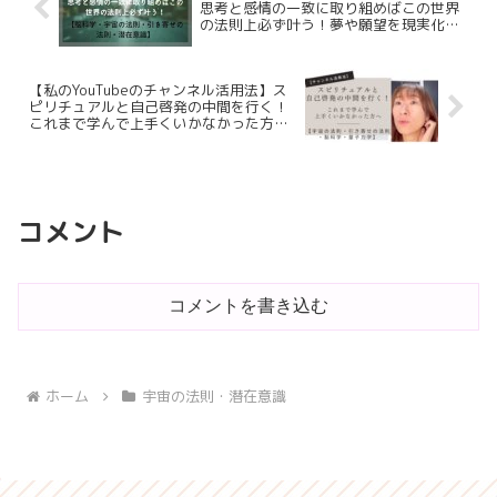
思考と感情の一致に取り組めばこの世界
の法則上必ず叶う！夢や願望を現実化
（物質化）するために必要なわかりやす
いステップ【脳科学・宇宙の法則・引き
寄せの法則・潜在意識】
【私のYouTubeのチャンネル活用法】ス
ピリチュアルと自己啓発の中間を行く！
これまで学んで上手くいかなかった方へ
【宇宙の法則・引き寄せの法則・脳科
学・量子力学】
コメント
コメントを書き込む
ホーム
宇宙の法則・潜在意識