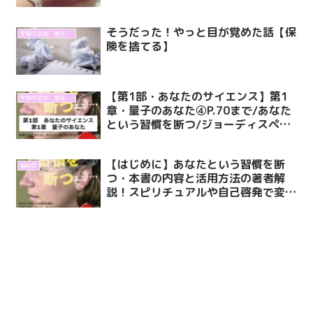
そうだった！やっと目が覚めた話【保
宇宙の法則・潜在意識
険を捨てる】
【第1部・あなたのサイエンス】第1
宇宙の法則・潜在意識
章・量子のあなた④P.70まで/あなた
という習慣を断つ/ジョーディスペン
ザ【脳科学・宇宙の法則・引き寄せの
法則・潜在意識】
【はじめに】あなたという習慣を断
脳科学
つ・本書の内容と活用方法の著者解
説！スピリチュアルや自己啓発で変わ
れなかった人へ【脳科学・宇宙の法
則・引き寄せの法則】