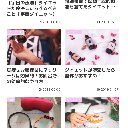
経過報告！世間一般的概
【宇宙の法則】ダイエッ
念を捨てたダイエット法
トが停滞したらするべき
【引き寄せの法則】
こと【宇宙ダイエット】
2019.08.02
2019.06.05
ダイエット
ダイエット
脚痩せお腹痩せにマッサ
ダイエットが停滞したら
ージは効果的！お風呂で
整体がおすすめ！
の効率的なやり方
2019.05.06
2019.04.27
健康
ダイエット