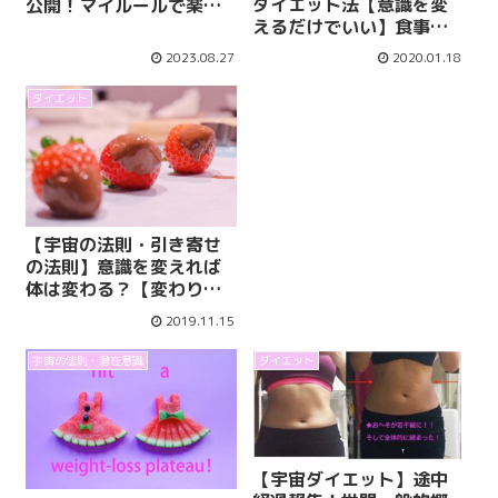
ダイエット法【意識を変
公開！マイルールで楽に
えるだけでいい】食事制
体型管理しちゃおう
限や筋トレも不要です！
♡【宇宙の法則】
2023.08.27
2020.01.18
ダイエット
【宇宙の法則・引き寄せ
の法則】意識を変えれば
体は変わる？【変わりま
す！】宇宙ダイエットそ
2019.11.15
の後の経過
宇宙の法則・潜在意識
ダイエット
【宇宙ダイエット】途中