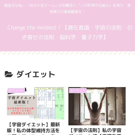
創造主は私！「自分人生ゲーム」の攻略法と「この世界の仕組み」を知り、理
想通りの現実創造を！
Change the mindest！【潜在意識・宇宙の法則・引
き寄せの法則・脳科学・量子力学】
ダイエット
ダイエット
ダイエット
【宇宙ダイエット】最新
【宇宙の法則】私の宇宙
版！私の体型維持方法を