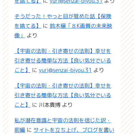
を捨てる】
に
yuri@senzai-biyou.31
より
そうだった！やっと目が覚めた話【保険
を捨てる】
に
鈴木穣「８K画質の未来映
像」
より
【宇宙の法則・引き寄せの法則】幸せを
引き寄せる簡単な方法【良い気分でいる
こと】
に
yuri@senzai-biyou.31
より
【宇宙の法則・引き寄せの法則】幸せを
引き寄せる簡単な方法【良い気分でいる
こと】
に
川本貴博
より
私が潜在意識と宇宙の法則を信じた訳・
前編
に
サイトを立ち上げ、ブログを書い