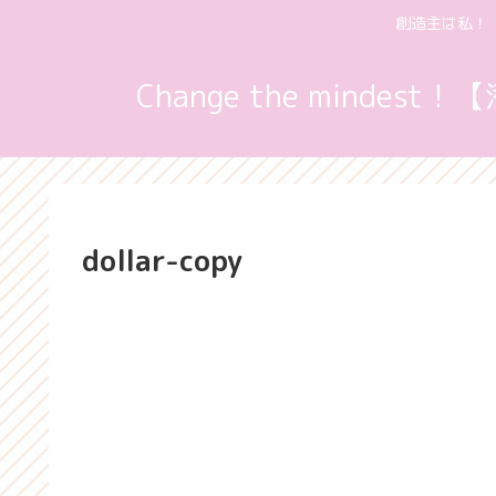
創造主は私！
Change the min
dollar-copy