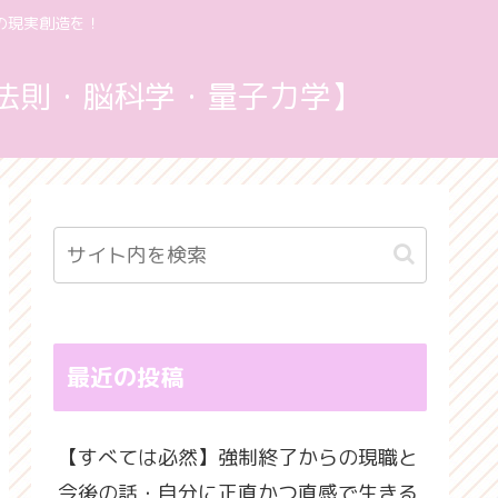
の現実創造を！
寄せの法則・脳科学・量子力学】
最近の投稿
【すべては必然】強制終了からの現職と
今後の話・自分に正直かつ直感で生きる