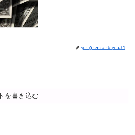
yuri@senzai-biyou.31
トを書き込む