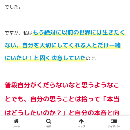
でした。
もう絶対に以前の世界には生きたく
ですが、私は
ない、自分を大切にしてくれる人とだけ一緒
にいたい！と固く決意していた
ので、
普段自分がくだらないなと思うようなこ
とでも、自分の思うことは拾って「本当
はどうしたいのか？」と自分の本音と向
き合ってみる
ことにしたのです！
ホーム
検索
トップ
サイドバー