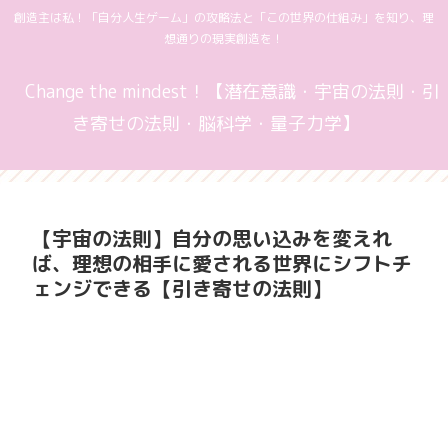
創造主は私！「自分人生ゲーム」の攻略法と「この世界の仕組み」を知り、理
想通りの現実創造を！
Change the mindest！【潜在意識・宇宙の法則・引
き寄せの法則・脳科学・量子力学】
【宇宙の法則】自分の思い込みを変えれ
ば、理想の相手に愛される世界にシフトチ
ェンジできる【引き寄せの法則】