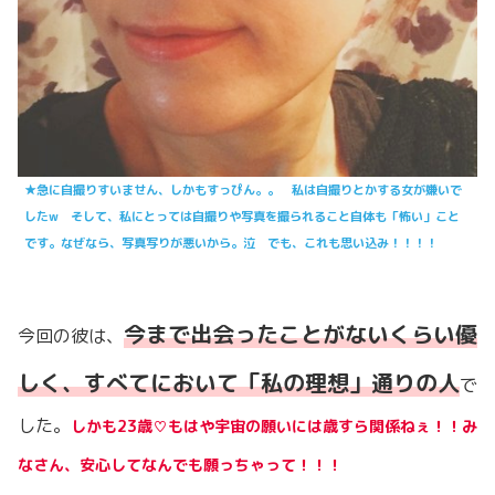
★急に自撮りすいません、しかもすっぴん。。 私は自撮りとかする女が嫌いで
したw そして、私にとっては自撮りや写真を撮られること自体も「怖い」こと
です。なぜなら、写真写りが悪いから。泣 でも、これも思い込み！！！！
今まで出会ったことがないくらい優
今回の彼は、
しく、すべてにおいて「私の理想」通りの人
で
した。
しかも23歳♡もはや宇宙の願いには歳すら関係ねぇ！！み
なさん、安心してなんでも願っちゃって！！！