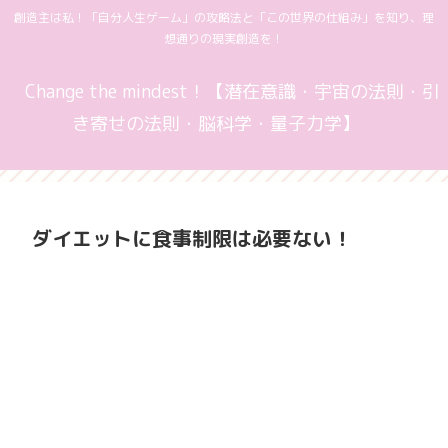
創造主は私！「自分人生ゲーム」の攻略法と「この世界の仕組み」を知り、理
想通りの現実創造を！
Change the mindest！【潜在意識・宇宙の法則・引
き寄せの法則・脳科学・量子力学】
ダイエットに食事制限は必要ない！